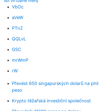
sbi virtuálne meny
VbOc
aVeW
PTnZ
QQLvL
GSC
mrWmP
rW
Převést 650 singapurských dolarů na phil
peso
Krypto těžařská investiční společnost